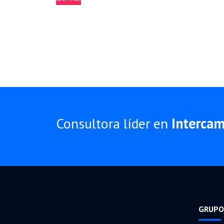
Consultora líder en
Interca
GRUPO