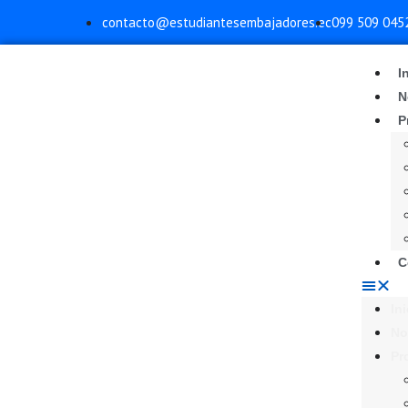
contacto@estudiantesembajadores.ec
099 509 045
I
N
P
C
Ini
No
Pr