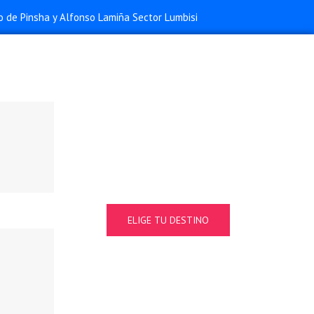
o de Pinsha y Alfonso Lamiña Sector Lumbisi
ELIGE TU DESTINO