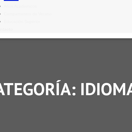
Años Academicos
Campamentos de Verano
Educación Superior
ntacto
ATEGORÍA: IDIOM