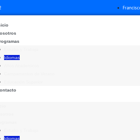
2
Francisc
nicio
osotros
rogramas
Estudia y Trabaja
Idiomas
Años Academicos
Campamentos de Verano
Educación Superior
ontacto
cio
sotros
ogramas
Estudia y Trabaja
Idiomas