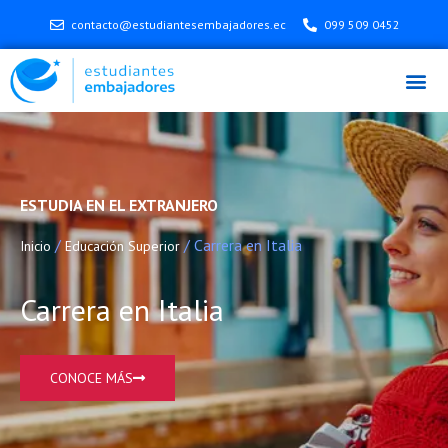
contacto@estudiantesembajadores.ec
099 509 0452
ESTUDIA EN EL EXTRANJERO
/
/ Carrera en Italia
Inicio
Educación Superior
Carrera en Italia
CONOCE MÁS