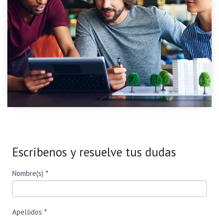
Escribenos y resuelve tus dudas
Form
Si eres
Nombre(s)
*
humano,
Ecuador
deja
este
campo
en
Apellidos
*
blanco.