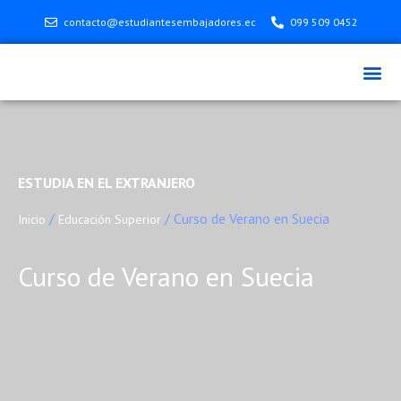
contacto@estudiantesembajadores.ec
099 509 0452
ESTUDIA EN EL EXTRANJERO
/
/ Curso de Verano en Suecia
Inicio
Educación Superior
Curso de Verano en Suecia