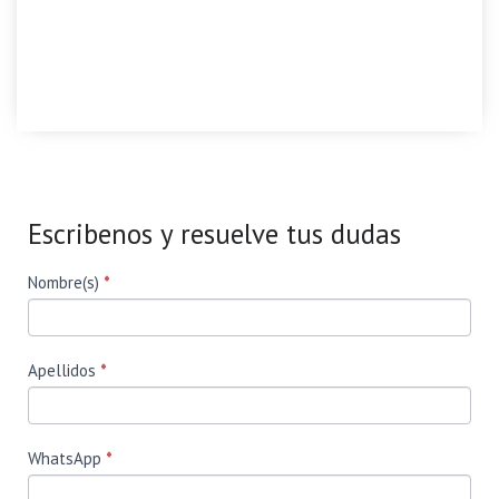
Escribenos y resuelve tus dudas
Form
Si eres
Nombre(s)
*
humano,
Ecuador
deja
este
campo
en
Apellidos
*
blanco.
WhatsApp
*