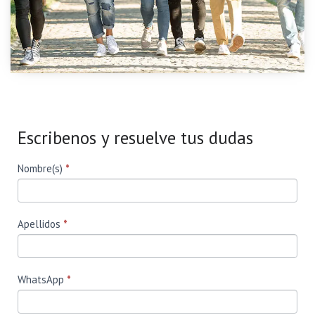
Escribenos y resuelve tus dudas
Form
Si eres
Nombre(s)
*
humano,
Ecuador
deja
este
campo
en
Apellidos
*
blanco.
WhatsApp
*