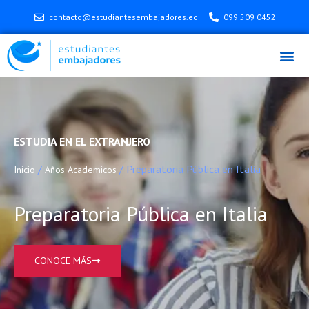
contacto@estudiantesembajadores.ec
099 509 0452
ESTUDIA EN EL EXTRANJERO
/
/ Preparatoria Pública en Italia
Inicio
Años Academicos
Preparatoria Pública en Italia
CONOCE MÁS