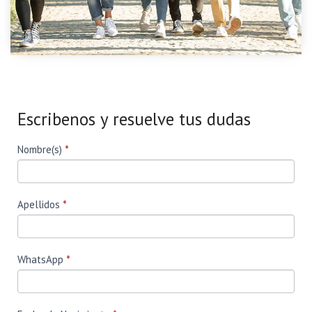
Escribenos y resuelve tus dudas
Form
Si eres
Nombre(s)
*
humano,
Ecuador
deja
este
campo
en
Apellidos
*
blanco.
WhatsApp
*