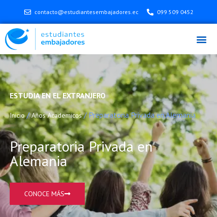
contacto@estudiantesembajadores.ec
099 509 0452
ESTUDIA EN EL EXTRANJERO
/
/ Preparatoria Privada en Alemania
Inicio
Años Academicos
Preparatoria Privada en
Alemania
CONOCE MÁS